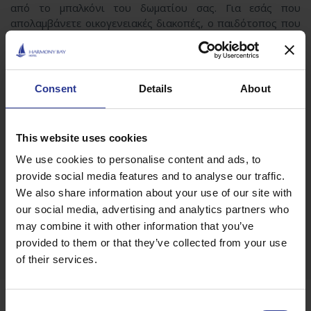
από το μπαλκόνι του δωματίου σας. Για εσάς που
απολαμβάνετε οικογενειακές διακοπές, ο παιδότοπος που
βρίσκεται δίπλα στις εξωτερικές εγκαταστάσεις μας, θα
ξετρελάνει τα παιδιά και θα σας δώσει έξτρα ανάσες
ξεκούρασης.
Consent
Details
About
Έχοντας όλα τα προνόμια ενός μεσογειακού παραδείσου,
οι σύγχρονες παροχές του, οι οποίες συνοδεύονται από
υψηλής ποιότητας υπηρεσίες, θα ικανοποιήσουν κάθε σας
This website uses cookies
ανάγκη και θα δώσουν στις διακοπές σας στο ηλιόλουστο
νησί της Κύπρου μία ξεχωριστή νότα.
We use cookies to personalise content and ads, to
provide social media features and to analyse our traffic.
We also share information about your use of our site with
our social media, advertising and analytics partners who
ΜΟΙΡΑΣΤΕΊΤΕ ΑΥΤΉ ΤΗ ΣΕΛΊΔΑ:
may combine it with other information that you’ve
Facebook
Twitter
Google +
provided to them or that they’ve collected from your use
of their services.
Περισσότερα
Κάποιοι μας έχουν ήδη
Consent