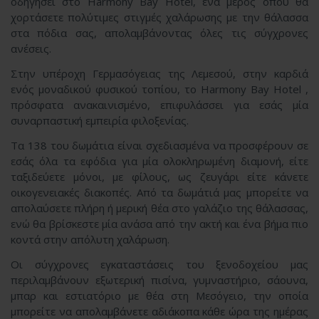
οδηγήσει στο Harmony Bay Hotel, ένα μέρος όπου θα
χορτάσετε πολύτιμες στιγμές χαλάρωσης με την θάλασσα
στα πόδια σας, απολαμβάνοντας όλες τις σύγχρονες
ανέσεις.
Στην υπέροχη Γερμασόγειας της Λεμεσού, στην καρδιά
ενός μοναδικού φυσικού τοπίου, το Harmony Bay Hotel ,
πρόσφατα ανακαινισμένο, επιφυλάσσει για εσάς μία
συναρπαστική εμπειρία φιλοξενίας.
Τα 138 του δωμάτια είναι σχεδιασμένα να προσφέρουν σε
εσάς όλα τα εφόδια για μία ολοκληρωμένη διαμονή, είτε
ταξιδεύετε μόνοι, με φίλους, ως ζευγάρι είτε κάνετε
οικογενειακές διακοπές. Από τα δωμάτιά μας μπορείτε να
απολαύσετε πλήρη ή μερική θέα στο γαλάζιο της θάλασσας,
ενώ θα βρίσκεστε μία ανάσα από την ακτή και ένα βήμα πιο
κοντά στην απόλυτη χαλάρωση.
Οι σύγχρονες εγκαταστάσεις του ξενοδοχείου μας
περιλαμβάνουν εξωτερική πισίνα, γυμναστήριο, σάουνα,
μπαρ και εστιατόριο με θέα στη Μεσόγειο, την οποία
μπορείτε να απολαμβάνετε αδιάκοπα κάθε ώρα της ημέρας